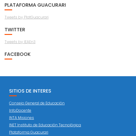
PLATAFORMA GUACURARI
Tweets by PlatGuacurari
TWITTER
Tweets by IEAEn3
FACEBOOK
SITIOS DE INTERES
Consejo General de Educación
InfoDocente
INTA Misiones
INET Instituto de Educación Tecnológica
Plataforma Guacurari