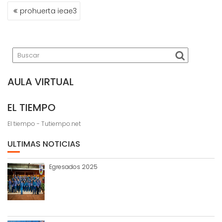
NAVEGACIÓN
prohuerta ieae3
DE
ENTRADAS
AULA VIRTUAL
EL TIEMPO
El tiempo - Tutiempo.net
ULTIMAS NOTICIAS
Egresados 2025