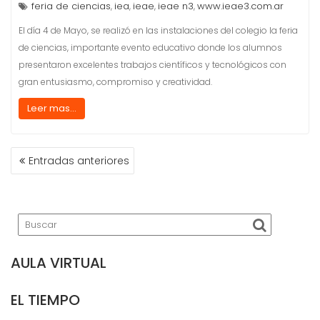
feria de ciencias
iea
ieae
ieae n3
www.ieae3.com.ar
,
,
,
,
El día 4 de Mayo, se realizó en las instalaciones del colegio la feria
de ciencias, importante evento educativo donde los alumnos
presentaron excelentes trabajos científicos y tecnológicos con
gran entusiasmo, compromiso y creatividad.
Leer mas...
NAVEGACIÓN
Entradas anteriores
DE
ENTRADAS
AULA VIRTUAL
EL TIEMPO