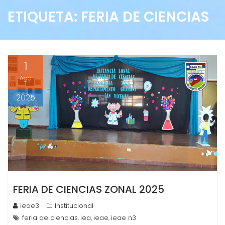
ETIQUETA:
FERIA DE CIENCIAS
1
Ago
2025
FERIA DE CIENCIAS ZONAL 2025
ieae3
Institucional
feria de ciencias
iea
ieae
ieae n3
,
,
,