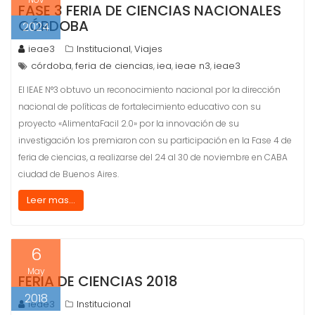
FASE 3 FERIA DE CIENCIAS NACIONALES
CÓRDOBA
2024
ieae3
Institucional
Viajes
,
córdoba
feria de ciencias
iea
ieae n3
ieae3
,
,
,
,
El IEAE N°3 obtuvo un reconocimiento nacional por la dirección
nacional de políticas de fortalecimiento educativo con su
proyecto «AlimentaFacil 2.0» por la innovación de su
investigación los premiaron con su participación en la Fase 4 de
feria de ciencias, a realizarse del 24 al 30 de noviembre en CABA
ciudad de Buenos Aires.
Leer mas...
6
May
FERIA DE CIENCIAS 2018
2018
ieae3
Institucional