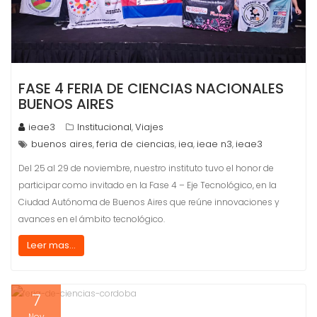
FASE 4 FERIA DE CIENCIAS NACIONALES
BUENOS AIRES
ieae3
Institucional
Viajes
,
buenos aires
feria de ciencias
iea
ieae n3
ieae3
,
,
,
,
Del 25 al 29 de noviembre, nuestro instituto tuvo el honor de
participar como invitado en la Fase 4 – Eje Tecnológico, en la
Ciudad Autónoma de Buenos Aires que reúne innovaciones y
avances en el ámbito tecnológico.
Leer mas...
7
Nov